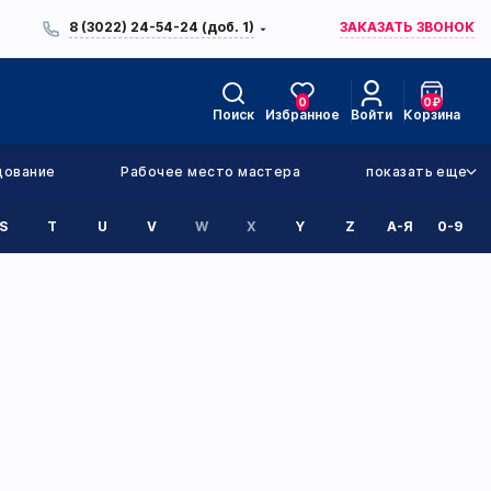
8 (3022) 24-54-24 (доб. 1)
ЗАКАЗАТЬ ЗВОНОК
0
0
₽
Поиск
Избранное
Войти
Корзина
дование
Рабочее место мастера
показать еще
S
T
U
V
W
X
Y
Z
А-Я
0-9