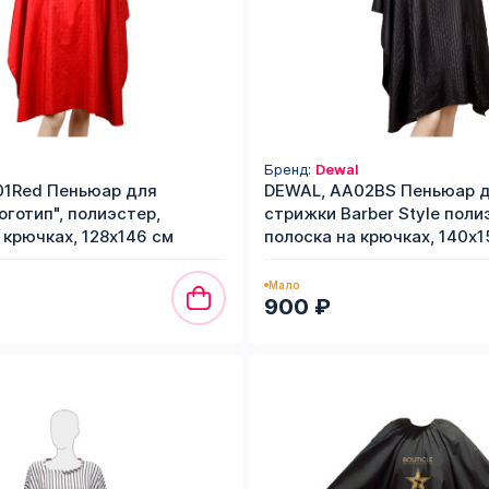
Бренд:
Dewal
01Red Пеньюар для
DEWAL, AA02BS Пеньюар 
оготип", полиэстер,
стрижки Barber Style поли
 крючках, 128х146 см
полоска на крючках, 140х1
Мало
900 ₽