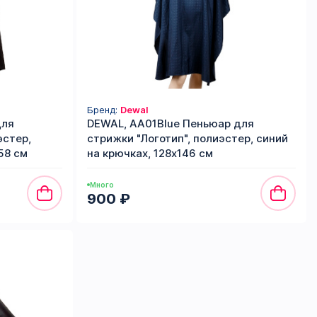
Бренд:
Dewal
для
DEWAL, AA01Blue Пеньюар для
эстер,
стрижки "Логотип", полиэстер, синий
58 см
на крючках, 128х146 см
Много
900 ₽