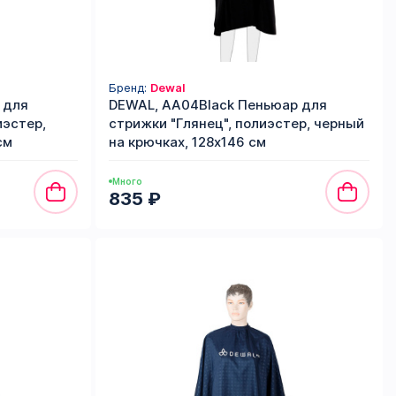
Бренд:
Dewal
 для
DEWAL, AA04Black Пеньюар для
иэстер,
стрижки "Глянец", полиэстер, черный
см
на крючках, 128х146 см
Много
835 ₽