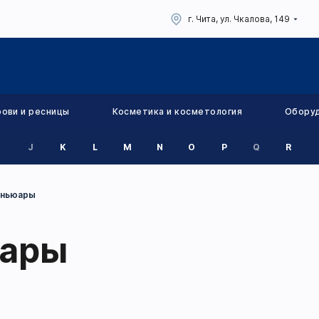
г. Чита, ул. Чкалова, 149
рови и ресницы
Косметика и косметология
Обору
J
K
L
M
N
O
P
Q
R
еньюары
юары