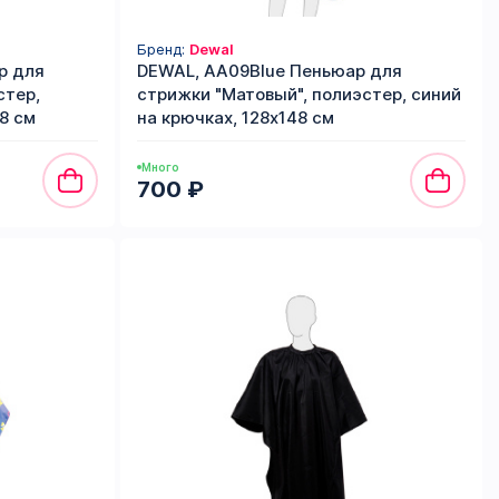
Бренд:
Dewal
р для
DEWAL, AA09Blue Пеньюар для
стер,
стрижки "Матовый", полиэстер, синий
8 см
на крючках, 128х148 см
Много
700 ₽