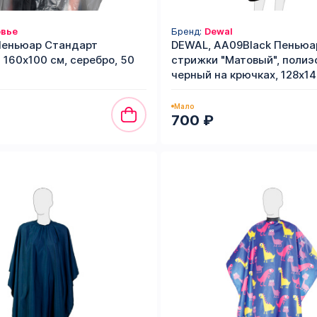
вье
Бренд:
Dewal
Пеньюар Стандарт
DEWAL, AA09Black Пеньюа
 160х100 см, серебро, 50
стрижки "Матовый", полиэ
черный на крючках, 128х14
Мало
700 ₽