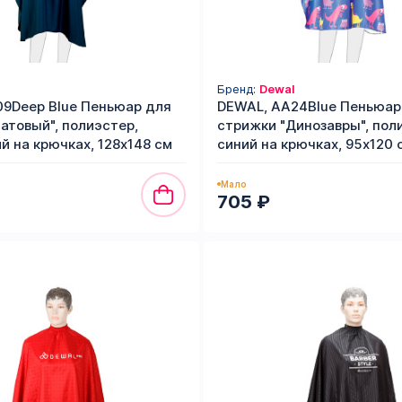
Бренд:
Dewal
9Deep Blue Пеньюар для
DEWAL, AA24Blue Пеньюар
атовый", полиэстер,
стрижки "Динозавры", пол
й на крючках, 128х148 см
синий на крючках, 95х120 
Мало
705 ₽