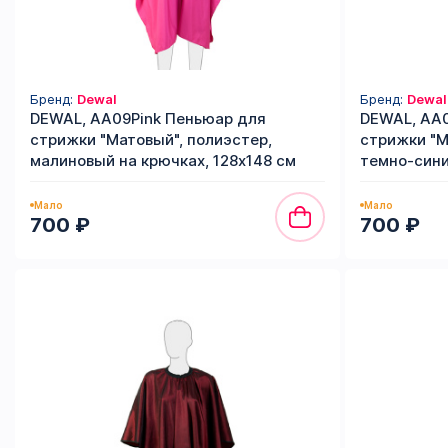
Бренд:
Dewal
Бренд:
Dewal
DEWAL, AA09Pink Пеньюар для
DEWAL, AA0
стрижки "Матовый", полиэстер,
стрижки "М
малиновый на крючках, 128х148 см
темно-сини
Мало
Мало
700 ₽
700 ₽