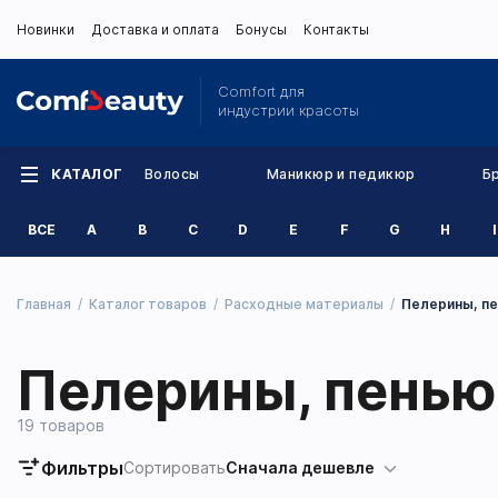
Новинки
Доставка и оплата
Бонусы
Контакты
Comfort для
индустрии красоты
КАТАЛОГ
Волосы
Маникюр и педикюр
Б
ВСЕ
A
B
C
D
E
F
G
H
I
Главная
Каталог товаров
Расходные материалы
Пелерины, п
Пелерины, пень
19 товаров
Фильтры
Сортировать
Сначала дешевле