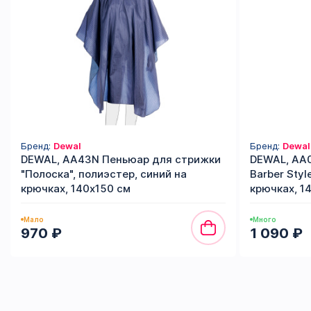
Бренд:
Dewal
Бренд:
Dewal
DEWAL, AA43N Пеньюар для стрижки
DEWAL, AA
"Полоска", полиэстер, синий на
Barber Styl
крючках, 140х150 см
крючках, 1
Мало
Много
970 ₽
1 090 ₽