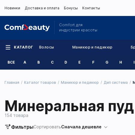
Новинки
Доставка и оплата
Бонусы
Контакты
Comfort для
индустрии красоты
КАТАЛОГ
Волосы
Маникюр и педикюр
Б
ВСЕ
A
B
C
D
E
F
G
H
I
Главная
Каталог товаров
Маникюр и педикюр
Дип система
М
Минеральная пуд
154 товара
Фильтры
Сортировать
Сначала дешевле