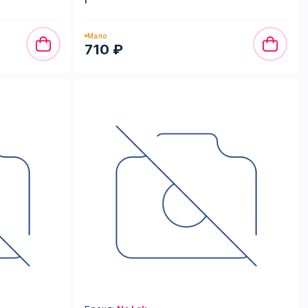
Мало
710 ₽