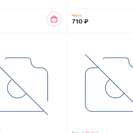
Мало
710 ₽