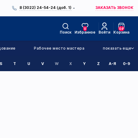
8 (3022) 24-54-24 (доб. 1)
ЗАКАЗАТЬ ЗВОНОК
0
0
₽
Поиск
Избранное
Войти
Корзина
дование
Рабочее место мастера
показать еще
S
T
U
V
W
X
Y
Z
А-Я
0-9