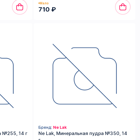
Мало
710 ₽
Бренд:
Ne Lak
 №255, 14 г
Ne Lak, Минеральная пудра №350, 14
г