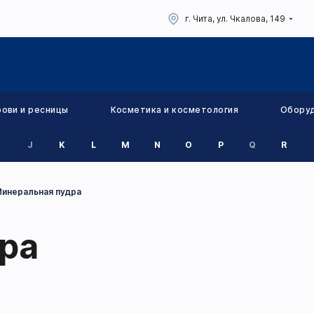
г. Чита, ул. Чкалова, 149
рови и ресницы
Косметика и косметология
Обору
J
K
L
M
N
O
P
Q
R
инеральная пудра
ра