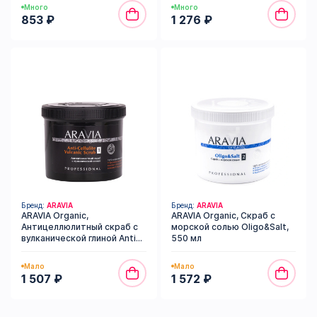
Много
Много
853 ₽
1 276 ₽
Бренд:
ARAVIA
Бренд:
ARAVIA
ARAVIA Organic,
ARAVIA Organic, Скраб с
Антицеллюлитный скраб с
морской солью Oligo&Salt,
вулканической глиной Anti-
550 мл
Cellulite Vulcanic Scrub, 550
мл
Мало
Мало
1 507 ₽
1 572 ₽