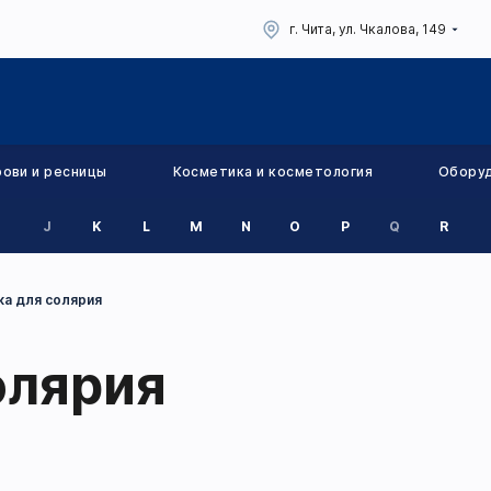
г. Чита, ул. Чкалова, 149
рови и ресницы
Косметика и косметология
Обору
J
K
L
M
N
O
P
Q
R
а для солярия
олярия