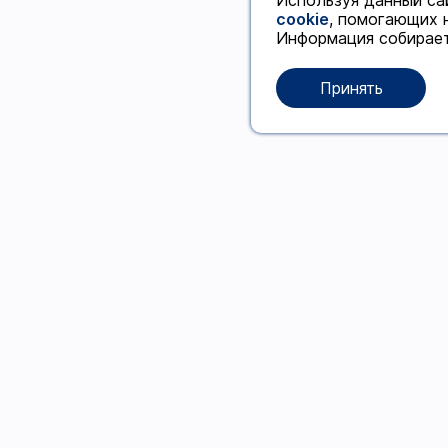
Используя данный са
cookie
, помогающих 
Информация собирае
Принять
Меню
Новинки
Бонусы
Доставка и оплата
Контакты