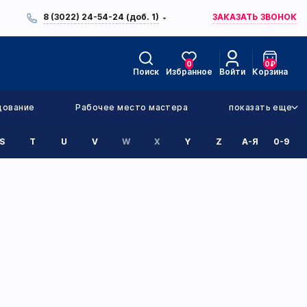
8 (3022) 24-54-24 (доб. 1)
ЗАКАЗАТЬ ЗВОНОК
0
0
₽
Поиск
Избранное
Войти
Корзина
дование
Рабочее место мастера
показать еще
S
T
U
V
W
X
Y
Z
А-Я
0-9