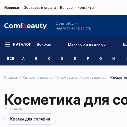
Новинки
Доставка и оплата
Бонусы
Контакты
Comfort для
индустрии красоты
КАТАЛОГ
Волосы
Маникюр и педикюр
Б
ВСЕ
A
B
C
D
E
F
G
H
I
Главная
Каталог товаров
Косметика и косметология
Косметик
Косметика для с
7 товаров
Кремы для солярия