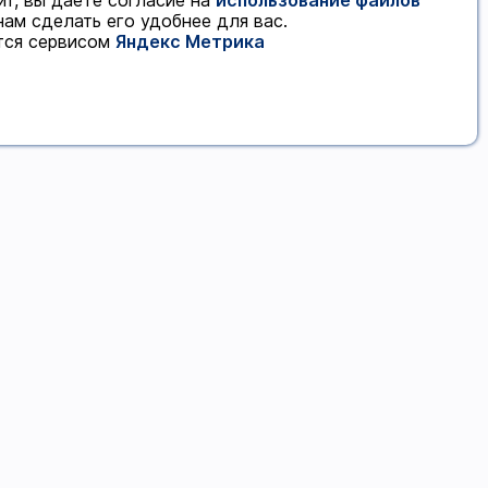
йт, вы даете согласие на
использование файлов
нам сделать его удобнее для вас.
тся сервисом
Яндекс Метрика
Контакты
г. Чита, ул. Чкалова, 149
цокольный этаж
(доб. 1)
8 (3022) 24-54-24