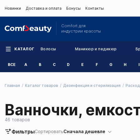
Новинки
Доставка и оплата
Бонусы
Контакты
Comfort для
индустрии красоты
КАТАЛОГ
Волосы
Маникюр и педикюр
Б
ВСЕ
A
B
C
D
E
F
G
H
I
Главная
Каталог товаров
Дезинфекция и стерилизация
Расход
Ванночки, емкост
46 товаров
Фильтры
Сортировать
Сначала дешевле