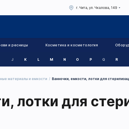
г. Чита, ул. Чкалова, 149
рови и ресницы
Косметика и косметология
Обору
J
K
L
M
N
O
P
Q
R
ные материалы и емкости
Ванночки, емкости, лотки для стерилиза
и, лотки для сте