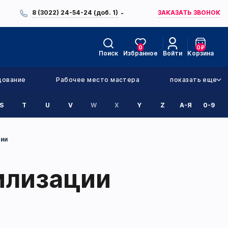
8 (3022) 24-54-24 (доб. 1)
ЗАКАЗАТЬ ЗВОНОК
0
0
₽
Поиск
Избранное
Войти
Корзина
дование
Рабочее место мастера
показать еще
S
T
U
V
W
X
Y
Z
А-Я
0-9
ции
рилизации