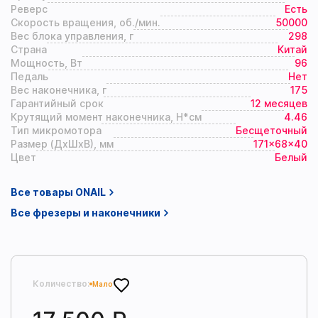
Вт·ч). Заряда хватает на 1–2 полных рабочих дня.
хвостовика.
Реверс
Есть
Скорость вращения, об./мин.
50000
Вес ручки-наконечника:
ультралегкая эргономичная
Вес блока управления, г
298
ручка весом всего
175 грамм
.
Страна
Китай
Мощность, Вт
96
Дисплей:
высокочеткий цифровой HD-экран,
Педаль
Нет
отображающий точные обороты, заряд батареи и
Вес наконечника, г
175
Гарантийный срок
12 месяцев
направление вращения (FWD/REV).
Крутящий момент наконечника, Н*см
4.46
Тип микромотора
Бесщеточный
Размер (ДхШхВ), мм
171×68×40
Цвет
Белый
Все товары ONAIL
Все фрезеры и наконечники
Количество:
Мало