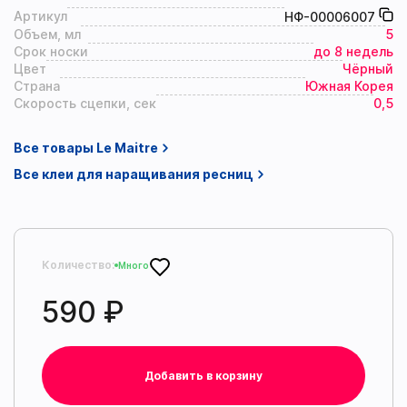
Артикул
НФ-00006007
Оптимальная температура:
от +18°C до +26°C
Объем, мл
5
Срок носки
до 8 недель
Оптимальная влажность:
от 40% до 70%
Цвет
Чёрный
Страна
Южная Корея
Скорость сцепки, сек
0,5
Все товары Le Maitre
Все клеи для наращивания ресниц
Количество:
Много
590 ₽
Добавить в корзину