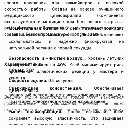
нового поколения для лэшмейкеров с высокой
скоростью работы. Создан на основе очищенного
медицинского цианоакрилата (компонента,
используемого в медицине для бесшовного закрытия
ран). Формула обеспечивает максимальную чистоту
Моментальная сцепка (0.5 сек).
Идеально подходит
состава и бескомпромиссную скорость сцепки.
для скоростных мастеров. Пучки не успевают
«схлопываться» и надежно фиксируются на
натуральной реснице с первой секунды.
Безопасность и «чистый воздух».
Уровень летучих
Характеристики:
испарений снижен на
40%
. Клей минимизирует риск
Объем:
5 мл
проявления аллергических реакций у мастера и
клиента.
Скорость сцепки:
0.5 секунды
Сверхжидкая консистенция.
Обеспечивает
Цвет:
Черный
экономный расход, не оставляет комочков и излишков,
Внешний вид и комплектация товара могут изменяться
гарантируя монолитное и чистое наращивание.
производителем без уведомления. Магазин не несет
ответственности за изменения, внесенные производителем.
Умная полимеризация.
После высыхания клей
сохраняет высокую эластичность. Это защищает
ресницы от изломов и продлевает срок носки.