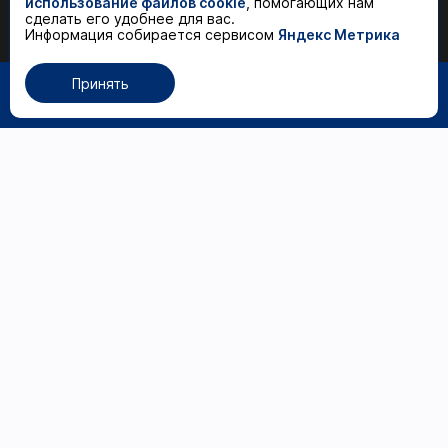
использование файлов cookie
, помогающих нам
сделать его удобнее для вас.
590 ₽
Добавить в корзину
Информация собирается сервисом
Яндекс Метрика
Принять
0
Каталог товаров
Волосы
Рабочее место
мастера
Маникюр и педикюр
Расходные материалы
Брови и ресницы
Дезинфекция и
стерилизация
Косметика и
косметология