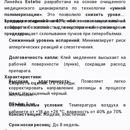
Линейка
Estetic
разработана на основе очищенного
медицинского цианакрилата по технологии
«умной
полимеризации»
. Это позволило
снизить уровень
вредных испарений на 40%
Благодаря жидкой и эластичной консистенции клей не
, обеспечивая максимальный
комфорт и безопасность для мастера и клиента во время
собирается каплей на искусственной реснице и
процедуры.
предотвращает схлопывание пучков при гиперобъёмах.
Сниженный уровень испарений:
Минимизирует риск
аллергических реакций и слезотечения.
Долговечность капли:
Клей медленнее высыхает на
рабочей поверхности (лунке), сокращая расход
препарата.
Характеристики:
Высокая эластичность:
Позволяет легко
Скорость сцепки:
0.8 секунды.
корректировать направление ресницы в процессе
Цвет:
Насыщенный чёрный.
постановки.
Объём:
5 мл.
Оптимальные условия
: Температура воздуха в
кабинете от +18 до +26 °C, влажность от 40% до 70%
Консистенция:
Жидкая, эластичная.
Срок носки ресниц:
До 8 недель.