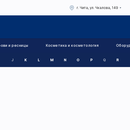
г. Чита, ул. Чкалова, 149
рови и ресницы
Косметика и косметология
Обору
J
K
L
M
N
O
P
Q
R