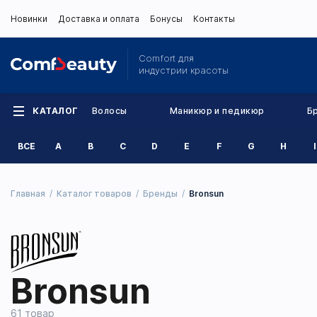
Новинки
Доставка и оплата
Бонусы
Контакты
Comfort для
индустрии красоты
КАТАЛОГ
Волосы
Маникюр и педикюр
Б
ВСЕ
A
B
C
D
E
F
G
H
I
Главная
Каталог товаров
Бренды
Bronsun
Bronsun
61 товар