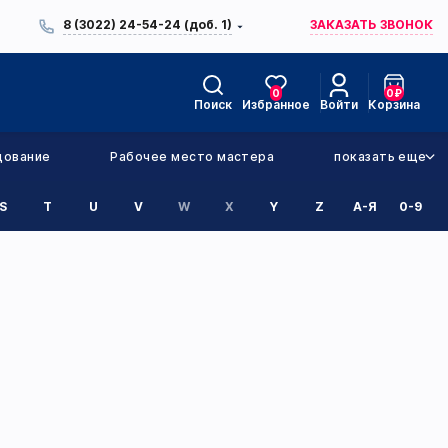
8 (3022) 24-54-24 (доб. 1)
ЗАКАЗАТЬ ЗВОНОК
0
0
₽
Поиск
Избранное
Войти
Корзина
дование
Рабочее место мастера
показать еще
S
T
U
V
W
X
Y
Z
А-Я
0-9