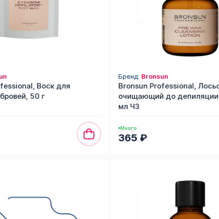
un
Бренд:
Bronsun
fessional, Воск для
Bronsun Professional, Лось
бровей, 50 г
очищающий до депиляции 
мл ЧЗ
Много
365 ₽