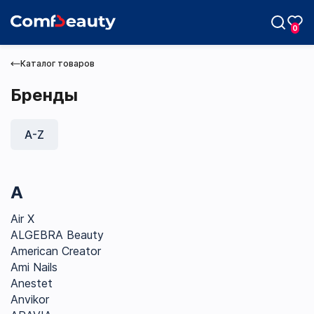
0
Каталог товаров
Бренды
A-Z
Max
Telegram
A
Air X
ALGEBRA Beauty
American Creator
Ami Nails
Anestet
Anvikor