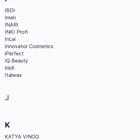
IBDI
Imen
INARI
INKI Profi
InLei
Innovator Cosmetics
iPerfect
IQ Beauty
IrisK
Italwax
J
K
KATYA VINOG