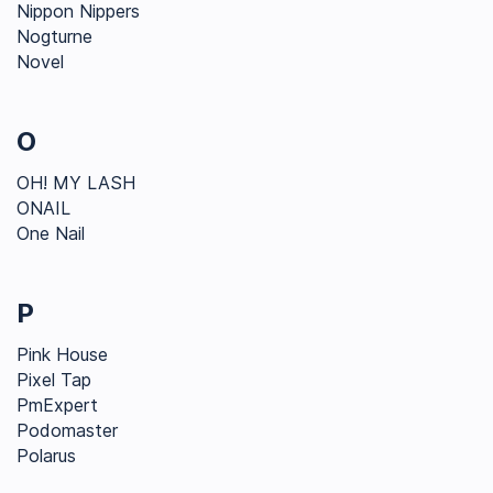
Nippon Nippers
Nogturne
Novel
O
OH! MY LASH
ONAIL
One Nail
P
Pink House
Pixel Tap
PmExpert
Podomaster
Polarus