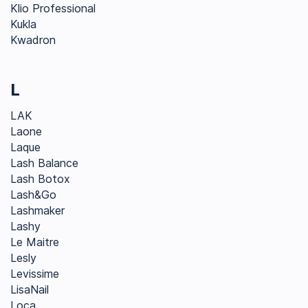
Klio Professional
Kukla
Kwadron
L
LAK
Laone
Laque
Lash Balance
Lash Botox
Lash&Go
Lashmaker
Lashy
Le Maitre
Lesly
Levissime
LisaNail
Loca