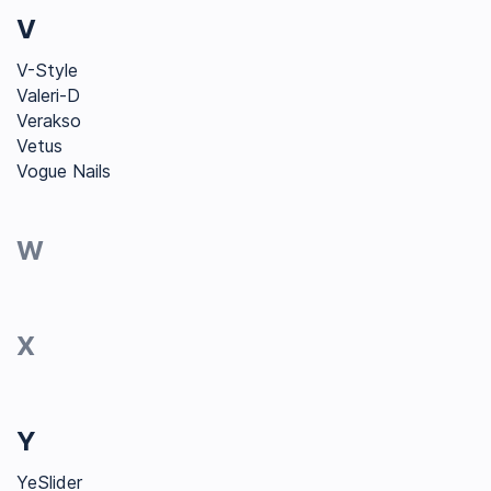
V
V-Style
Valeri-D
Verakso
Vetus
Vogue Nails
W
X
Y
YeSlider