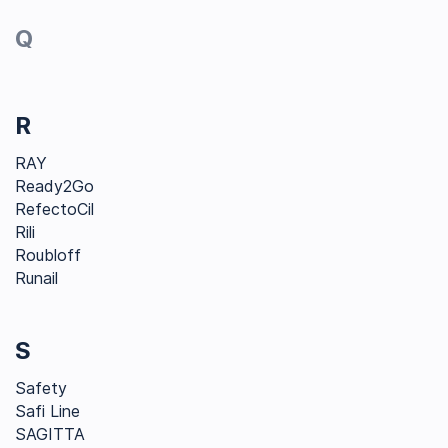
Q
R
RAY
Ready2Go
RefectoCil
Rili
Roubloff
Runail
S
Safety
Safi Line
SAGITTA