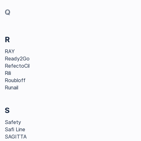
Q
R
RAY
Ready2Go
RefectoCil
Rili
Roubloff
Runail
S
Safety
Safi Line
SAGITTA