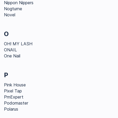
Nippon Nippers
Nogturne
Novel
O
OH! MY LASH
ONAIL
One Nail
P
Pink House
Pixel Tap
PmExpert
Podomaster
Polarus