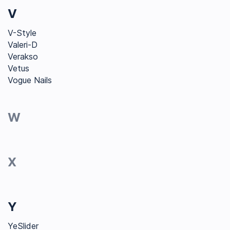
V
V-Style
Valeri-D
Verakso
Vetus
Vogue Nails
W
X
Y
YeSlider