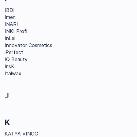
IBDI
Imen
INARI
INKI Profi
InLei
Innovator Cosmetics
iPerfect
IQ Beauty
IrisK
Italwax
J
K
KATYA VINOG