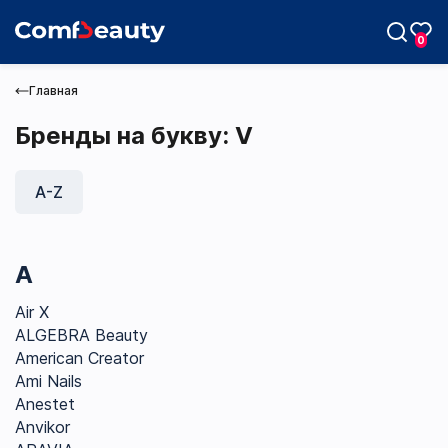
0
Главная
Бренды на букву: V
A-Z
Max
Telegram
A
Air X
ALGEBRA Beauty
American Creator
Ami Nails
Anestet
Anvikor