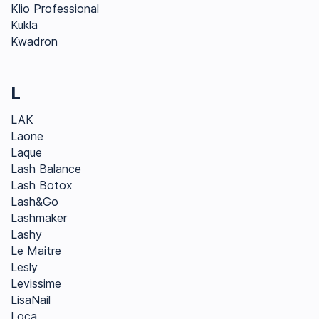
Klio Professional
Kukla
Kwadron
L
LAK
Laone
Laque
Lash Balance
Lash Botox
Lash&Go
Lashmaker
Lashy
Le Maitre
Lesly
Levissime
LisaNail
Loca