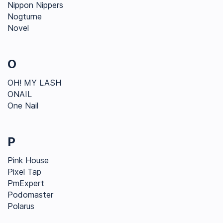
Nippon Nippers
Nogturne
Novel
O
OH! MY LASH
ONAIL
One Nail
P
Pink House
Pixel Tap
PmExpert
Podomaster
Polarus