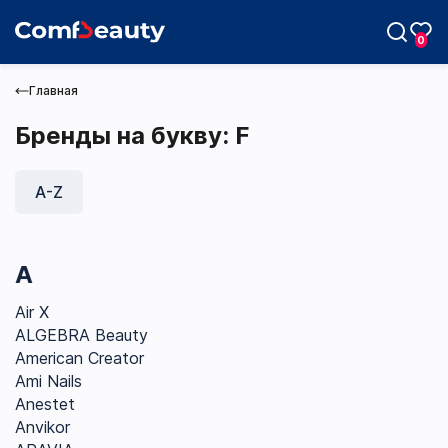
0
Главная
Бренды на букву: F
A-Z
Max
Telegram
A
Air X
ALGEBRA Beauty
American Creator
Ami Nails
Anestet
Anvikor