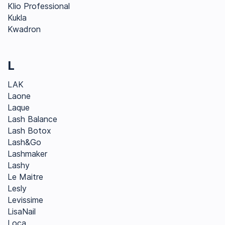
Klio Professional
Kukla
Kwadron
L
LAK
Laone
Laque
Lash Balance
Lash Botox
Lash&Go
Lashmaker
Lashy
Le Maitre
Lesly
Levissime
LisaNail
Loca