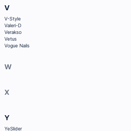
V
V-Style
Valeri-D
Verakso
Vetus
Vogue Nails
W
X
Y
YeSlider