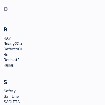
Q
R
RAY
Ready2Go
RefectoCil
Rili
Roubloff
Runail
S
Safety
Safi Line
SAGITTA